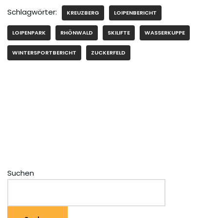
Schlagwörter:
KREUZBERG
LOIPENBERICHT
LOIPENPARK
RHÖNWALD
SKILIFTE
WASSERKUPPE
WINTERSPORTBERICHT
ZUCKERFELD
Suchen