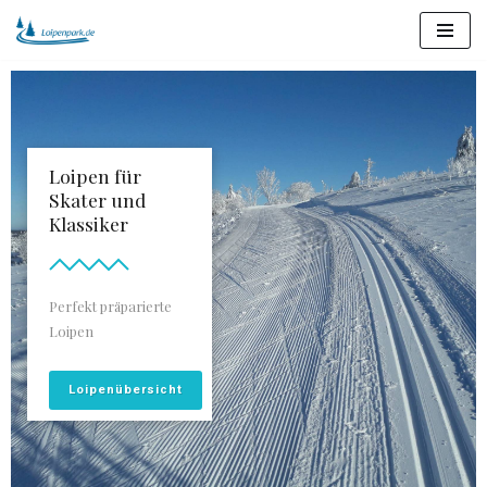
Zum
Inhalt
springen
Loipen für
Skater und
Klassiker
Perfekt präparierte
Loipen
Loipenübersicht