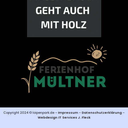
Copyright 2024 © loipenpark.de –
Impressum
–
Datenschutzerklärung
–
Webdesign IT Services J. Fleck