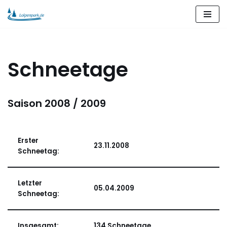
Zum
Inhalt
springen
Schneetage
Saison 2008 / 2009
Erster
23.11.2008
Schneetag:
Letzter
05.04.2009
Schneetag:
Insgesamt:
134 Schneetage