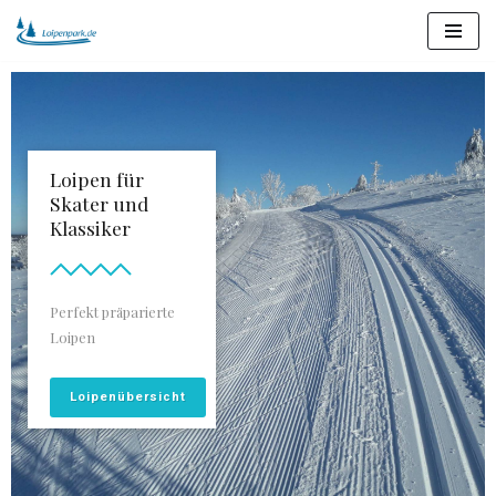
Zum
Inhalt
springen
Loipen für
Skater und
Klassiker
Perfekt präparierte
Loipen
Loipenübersicht