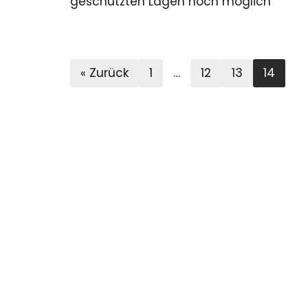
geschützten Lagen noch möglich
« Zurück
1
…
12
13
14