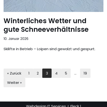
Winterliches Wetter und
gute Schneeverhältnisse
10. Januar 2026
Skilifte in Betrieb – Loipen sind gewalzt und gespurt.
« Zurück
1
2
3
4
5
…
19
Weiter »
Webdesign IT Services J. Fleck
|